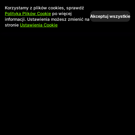
Korzystamy z plików cookies, sprawdź
Polityka Plików Cookie
po więcej
Akceptuj wszystkie
informacji. Ustawienia możesz zmienić na
stronie
Ustawienia Cookie