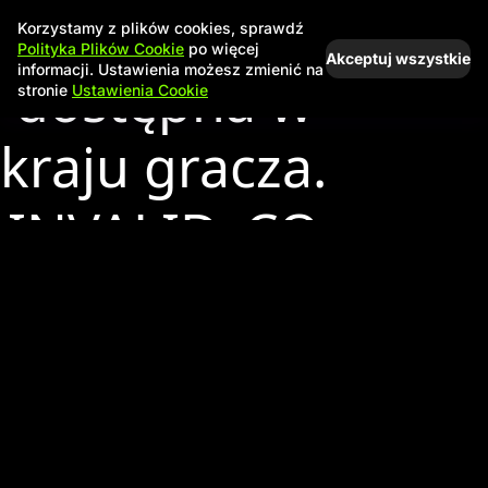
Korzystamy z plików cookies, sprawdź
Polityka Plików Cookie
po więcej
Akceptuj wszystkie
informacji. Ustawienia możesz zmienić na
stronie
Ustawienia Cookie