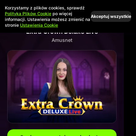
Korzystamy z plików cookies, sprawdź
Polityka Plików Cookie
po więcej
Akceptuj wszystkie
informacji. Ustawienia możesz zmienić na
stronie
Ustawienia Cookie
Extra Crown Deluxe Live
Amusnet