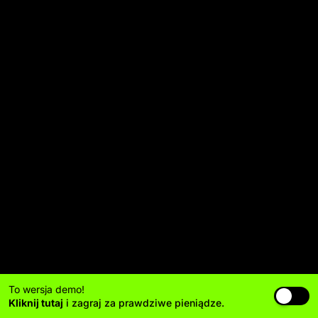
To wersja demo!
Kliknij tutaj
i zagraj za prawdziwe pieniądze.