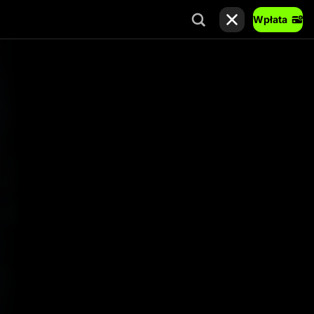
Wpłata