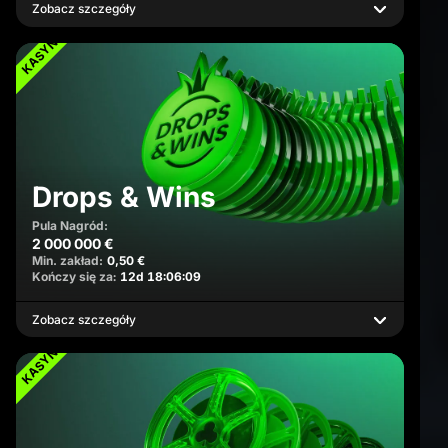
Zobacz szczegóły
KASYNO
Drops & Wins
Pula Nagród:
2 000 000 €
Min. zakład:
0,50 €
Kończy się za:
12d 18:06:09
Zobacz szczegóły
KASYNO