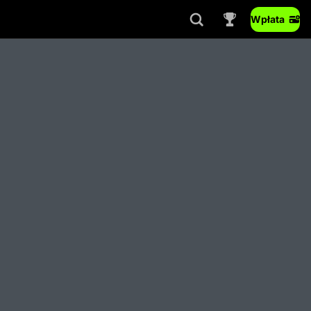
Wpłata