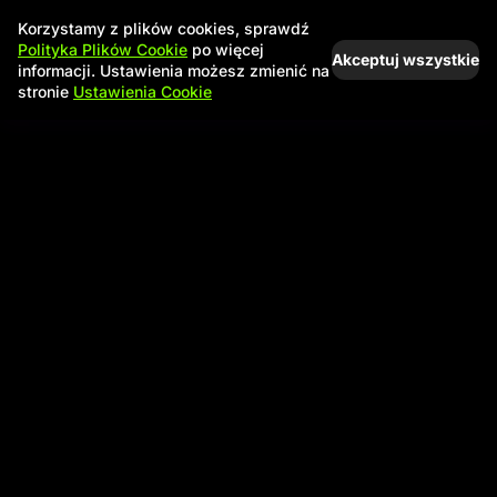
Korzystamy z plików cookies, sprawdź
Polityka Plików Cookie
po więcej
Akceptuj wszystkie
informacji. Ustawienia możesz zmienić na
stronie
Ustawienia Cookie