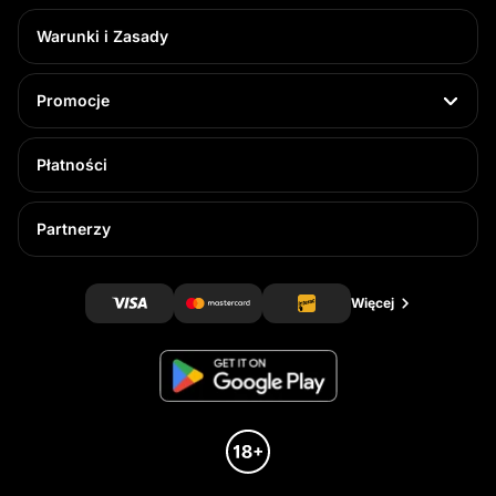
Jackpoty
- Niewiele maszyn daje większą satysfakcję emocjonalną
niż jackpoty, gdy spiny pójdą po Twojej myśli.
Warunki i Zasady
Gry stołowe
- Ciesz się naszą niesamowitą gamą gier karcianych,
takich jak poker, blackjack i bakarat. Mamy także klasyczną ruletkę
z amerykańskimi, francuskimi i europejskimi kołami.
Gry na żywo
- Graj w gry kasynowe z prawdziwego studia z
Promocje
prawdziwymi gospodarzami. Mamy wszystkie gry kasynowe online
na żywo, a nawet pokazy gier na żywo, które czekają na odkrycie.
A jest jeszcze lepiej, ponieważ możesz wypróbować wiele naszych gier
Płatności
kasynowych w wersji demo lub za darmo dzięki naszym hojnym
promocjom.
Kasyno na żywo
Partnerzy
Zarejestrowani użytkownicy Spinit mogą cieszyć się doświadczeniem,
jakie oferuje niewiele innych miejsc online, ponieważ mają również
dostęp do ogromnego kasyna na żywo. Nasze kasyno online na żywo
Więcej
oferuje wszystkie znane gry z krupierem, a także kilka ekscytujących
gier, o których być może nigdy nie słyszałeś.
Oglądaj i angażuj się w całą akcję kasyna na żywo za pośrednictwem
transmisji na żywo przesyłanej bezpośrednio na Twój ekran z
prawdziwych studiów. Nasze gry kasynowe na żywo obejmują takie
rozrywki jak ruletka na żywo z prawdziwym krupierem na
amerykańskich, francuskich lub europejskich kołach.
Popularne kategorie w kasynie na żywo Spinit:
Poker na żywo