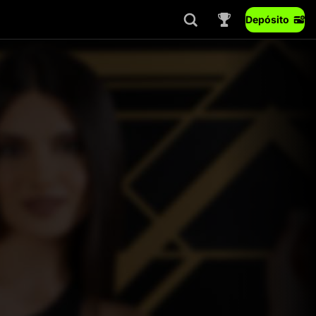
Depósito