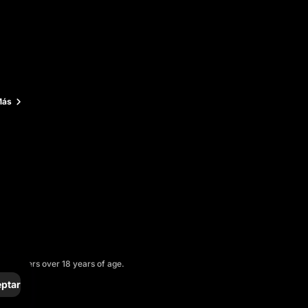
ás
 customers over 18 years of age.
ptar
.