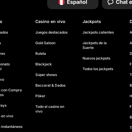
Español
Chat e
o
Casino en vivo
Jackpots
D
cados
Juegos destacados
Jackpots calientes
A
s
Gold Saloon
Jackpots de la
A
Suerte
res
Ruleta
D
Nuevos jackpots
onato
Blackjack
F
l
Todos los jackpots
Súper shows
T
ivo
Baccarat & Dados
B
s con Compra
os
Póker
H
ays
Todo el casino en
F
vivo
 en vivo
B
 instantáneos
T