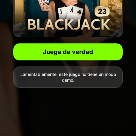
Juega de verdad
Lamentablemente, este juego no tiene un modo
demo.