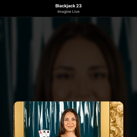
Blackjack 23
Imagine Live