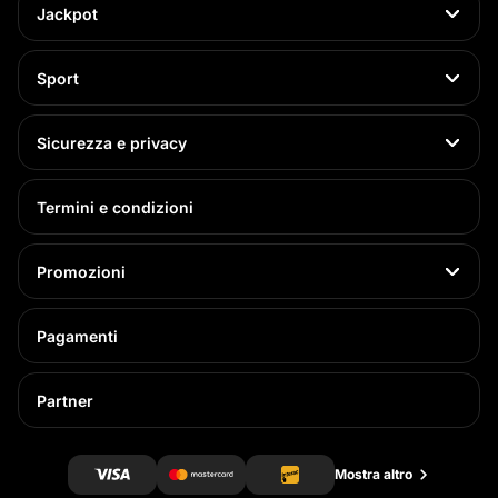
Jackpot
Sport
Sicurezza e privacy
Termini e condizioni
Promozioni
Pagamenti
Partner
Mostra altro