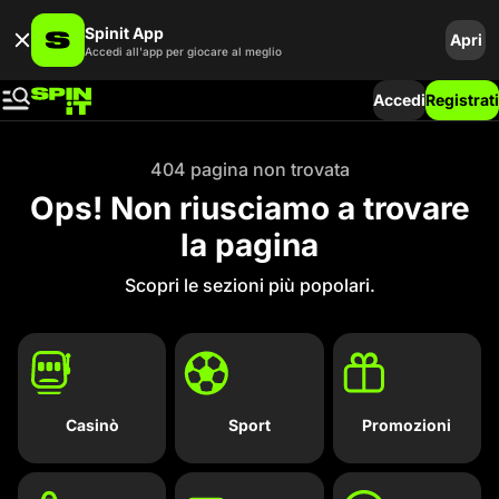
Spinit App
Apri
Accedi all'app per giocare al meglio
Accedi
Registrati
404 pagina non trovata
Ops! Non riusciamo a trovare
la pagina
Scopri le sezioni più popolari.
Casinò
Promozioni
Sport