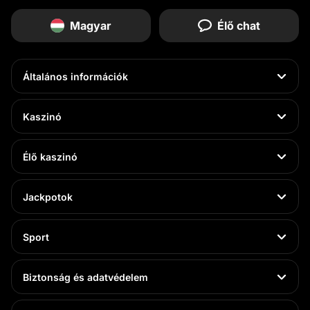
Magyar
Élő chat
Általános információk
Kaszinó
Élő kaszinó
Jackpotok
Sport
Biztonság és adatvédelem