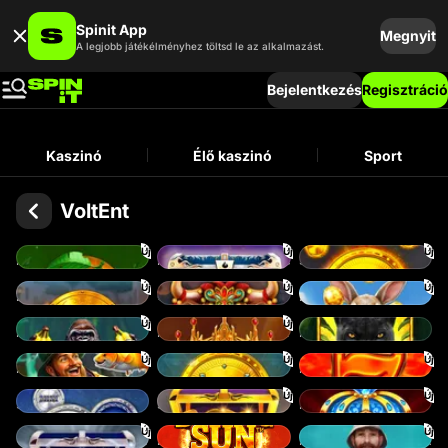
Spinit App
Megnyit
A legjobb játékélményhez töltsd le az alkalmazást.
Bejelentkezés
Regisztráció
Kaszinó
Élő kaszinó
Sport
VoltEnt
Új
Új
Új
Magic Fruit$: Oranges
Hot Slot Platinum Coins
36 Coins
Új
Új
Új
Bumba Meu Boi Coin
Ox Coin
Easter Coins
Új
Új
Mighty Wild: Gorilla
Mighty Crown: Legacy of Mars
Mighty Wild: Panther
Új
Új
Új
Fisherman's Luck
16 Coins x5000
Mighty Hot: 777
Új
Új
9 Coins Grand Platinum Edition
36 Coins Score The Jackpot
Hot Slot 777 Diamond Crown
Új
Új
16 Coins Grand Platinum Edition
Burning Sun
Mighty Fish Blue Marlin Love the Jackpot