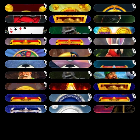
Új
Új
Hot Slot: Diamond Coins Burning Board
12 Coins Grand Gold Edition
Bells of Fortune
Új
Eggs of Fortune
9 Coins
Mighty Wild Panther: Grand Gold Edition
Új
Black Jack
Mighty Wild: Gorilla Burning Board
9 Coins Grand Diamond Edition
Új
Új
Új
25 Coins Grand Gold Edition
25 Coins
36 Coins Easter Jackpots
Új
Új
Új
Telly Reels Football Edition
Mighty Hot: Amazonia Burning Board
Mighty Hot: Amazonia
Új
Új
Új
9 Balls Burning Board
9 Balls
16 Coins x5000 Score the Jackpot
Új
Új
Új
Cash Grotto Score the Jackpot
Mighty Wild: Gorilla Score the Jackpot
Fisherman's Luck Score the Jackpot
Új
Ox Coin Burning Board
9 Burning Stars
9 Coins
Új
Új
9 Coins 1000 Edition
12 Coins: Grand Platinum Edition
9 Coins Easter
Új
9 Coins Grand Platinum Edition Halloween Jackpots
9 Coins Grand Platinum Edition Score The Jackpot
Black Horse Deluxe