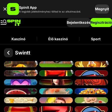
Spinit App
Megnyit
A legjobb játékélményhez töltsd le az alkalmazást.
Bejelentkezés
Regisztráció
Kaszinó
Élő kaszinó
Sport
Swintt
Új
Új
Új
Hood and Loot
Champions of the Spin
Wild Chicken
Új
Új
High Noon Duel
Fresh Fruit Deluxe Diamonds
Big Max Pot Hunter
Monster Disco
Jade Princess
Belle Epoque
7 Fresh Fruits
Alm Gaudi
Aqua Lord
Biergarten Unlimited
Big Fish
Biergarten
Big Max Diamonds and Wilds
Big Max Books and Pearls
Big Max 77