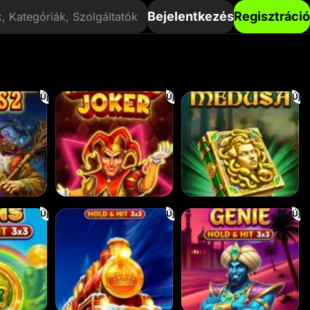
Bejelentkezés
Regisztráció
, Kategóriák, Szolgáltatók
Új
Új
Új
2
Majestic Joker
Book Of Medusa
Új
Új
Új
d & Hit 3x3
The North Star Express - Hold & Hit 3x3
Magical Genie Hold Hit 3x3