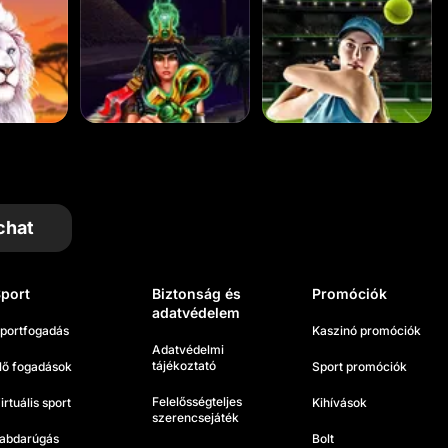
chat
port
Biztonság és
Promóciók
adatvédelem
portfogadás
Kaszinó promóciók
Adatvédelmi
tájékoztató
lő fogadások
Sport promóciók
Felelősségteljes
irtuális sport
Kihívások
szerencsejáték
abdarúgás
Bolt