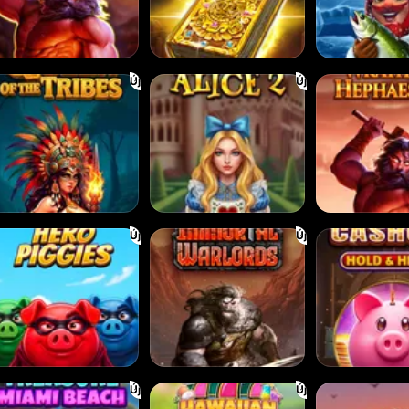
Új
Új
een Of The Tribes
Story Of Alice 2
1 Reel - Wrath Of
Új
Új
ero Piggies
Book Of Immortal Warlords
Új
Új
Trout's Treasure - Miami Beach
777 Hawaiian Waves
Majestic King - Ho