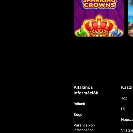
Általános
Kaszi
információk
Top
Rólunk
Új
Súgó
Népsz
Parancsikon
létrehozása
Világb