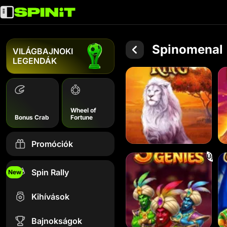
Spinomenal
VILÁGBAJNOKI
LEGENDÁK
Majestic King
Wheel of
Bonus Crab
Fortune
Promóciók
Új
3 Magical Genies
3 
Spin Rally
New
Kihívások
Bajnokságok