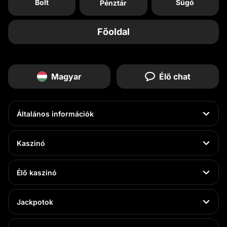
Bolt
Súgó
Pénztár
Főoldal
Magyar
Élő chat
Általános információk
Kaszinó
Élő kaszinó
Jackpotok