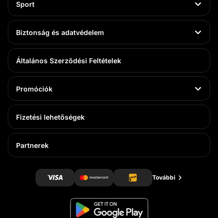
Sport
Biztonság és adatvédelem
Általános Szerződési Feltételek
Promóciók
Fizetési lehetőségek
Partnerek
További