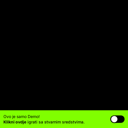
Ovo je samo Demo!
Klikni ovdje
igrati sa stvarnim sredstvima.