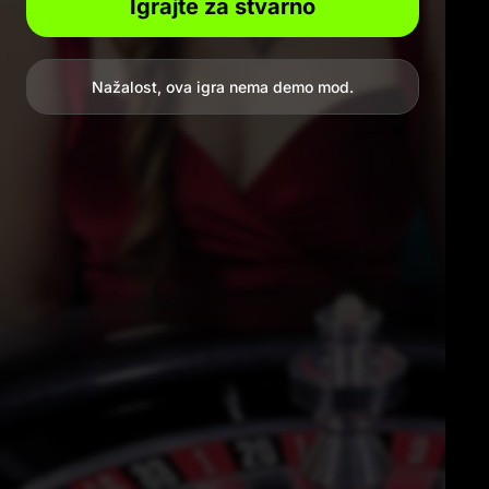
Igrajte za stvarno
Nažalost, ova igra nema demo mod.