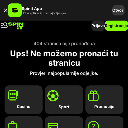
Spinit App
Otvori
Uđi u aplikaciju za najbolju igru
Prijava
Registracija
404 stranica nije pronađena
Ups! Ne možemo pronaći tu
stranicu
Provjeri najpopularnije odjeljke.
Casino
Promocije
Sport