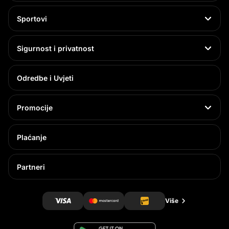
Sportovi
Sigurnost i privatnost
Odredbe i Uvjeti
Promocije
Plaćanje
Partneri
Više