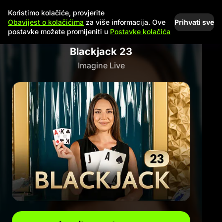
Koristimo kolačiće, provjerite
Prihvati sve
Obavijest o kolačićima
za više informacija. Ove
postavke možete promijeniti u
Postavke kolačića
Blackjack 23
Imagine Live