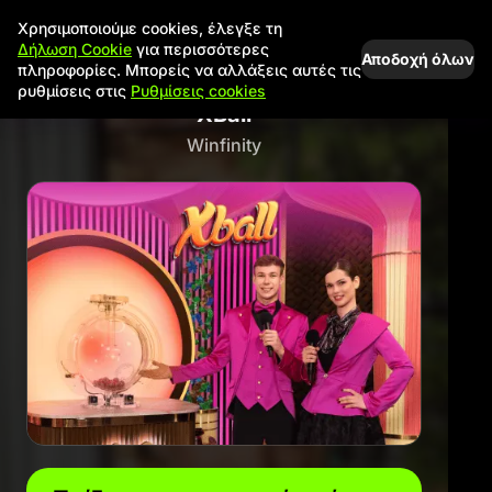
Χρησιμοποιούμε cookies, έλεγξε τη
Δήλωση Cookie
για περισσότερες
Αποδοχή όλων
πληροφορίες. Μπορείς να αλλάξεις αυτές τις
ρυθμίσεις στις
Ρυθμίσεις cookies
XBall
Winfinity