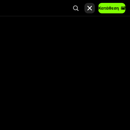
Κατάθεση