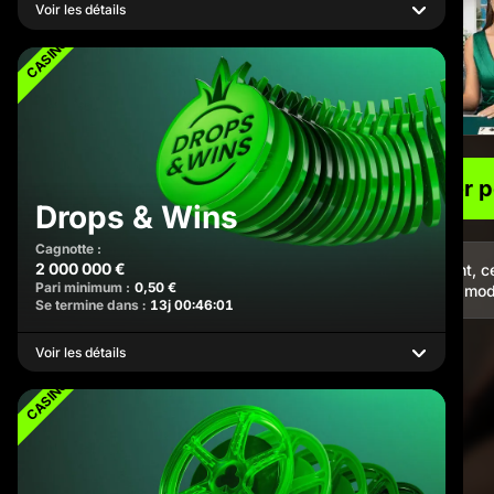
Voir les détails
CASINO
Jouer p
Drops & Wins
Cagnotte :
2 000 000 €
Malheureusement, ce
Pari minimum :
0,50 €
mod
Se termine dans :
13j 00:46:01
Voir les détails
CASINO