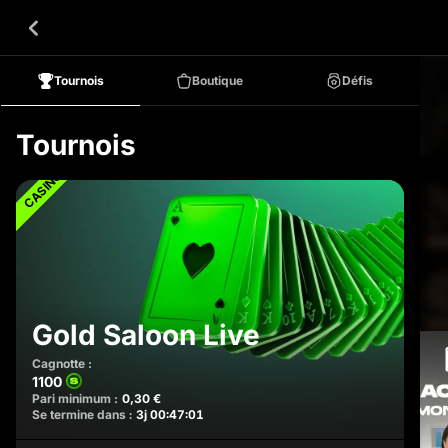
Tournois
Boutique
Défis
Tournois
CASINO
Gold Saloon Live
Cagnotte :
1100
Pari minimum :
0,30 €
Se termine dans :
3j 00:47:01