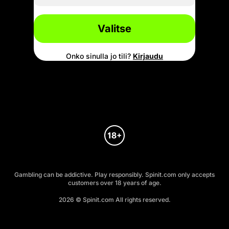
Valitse
Onko sinulla jo tili?
Kirjaudu
Gambling can be addictive. Play responsibly. Spinit.com only accepts
customers over 18 years of age.
2026 © Spinit.com All rights reserved.