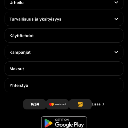
Urheilu
Turvallisuus ja yksityisyys
Käyttöehdot
Kampanjat
Maksut
Yhteistyö
Lisää