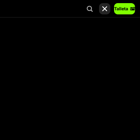
Talleta