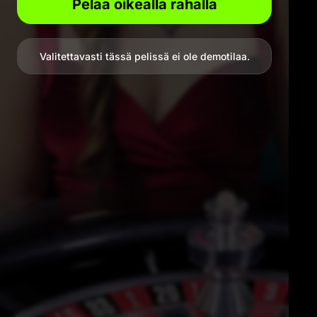
Pelaa oikealla rahalla
Valitettavasti tässä pelissä ei ole demotilaa.