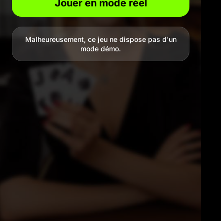
Jouer en mode réel
Malheureusement, ce jeu ne dispose pas d'un
mode démo.