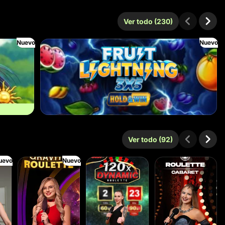
Ver todo (230)
Nuevo
Nuevo
Fruit Lightning 3x5
Ver todo (92)
uevo
Nuevo
Gravity Roulette
Dynamic Roulette 120x
Cabaret Roulette