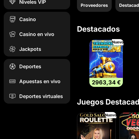
Niveles VIP
Proveedores
Destaca
Casino
Destacados
Casino en vivo
Nuevo
Thunderline Express: Hold & Win
Jackpots
Deportes
1
Apuestas en vivo
2963,34 €
Deportes virtuales
Juegos Destaca
Nuevo
Gold Saloon Roulette
Vegas Roul