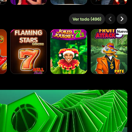
Ver todo (496)
Nuevo
Flaming Stars Extreme Bell Link
Joker Journey 7s
Fruit Attack 5 Pate Link