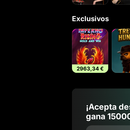
Exclusivos
Inferno Rising: Hold & Win
Trevor Hun
2963,34 €
¡Acepta de
gana 1500