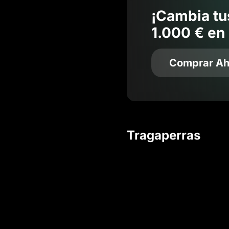
¡Cambia t
1.000 € en
Comprar Ah
Tragaperras