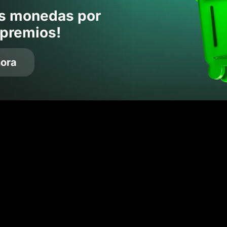
us monedas por
 premios!
ora