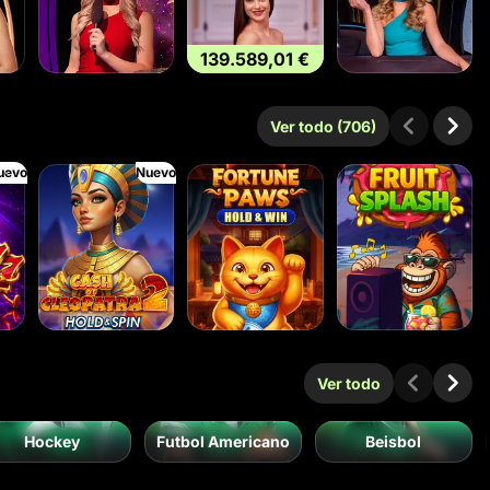
139.589,01 €
Ver todo (706)
uevo
Nuevo
Cash of Cleopatra 2
Fortune Paws: Hold & Win
Fruit Splash
Ver todo
Hockey
Futbol Americano
Beisbol