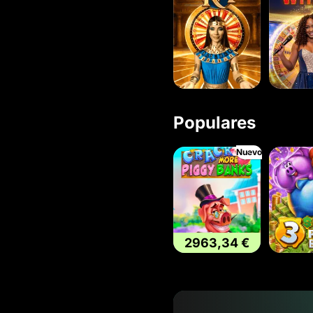
Populares
Nuevo
Crack More Piggy Banks
3 Super Po
2963,34 €