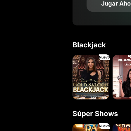
Jugar Aho
Blackjack
Nuevo
Gold Saloon Blackjack
Luxe Black
Súper Shows
Nuevo
Land of Ra
Gravity Wh