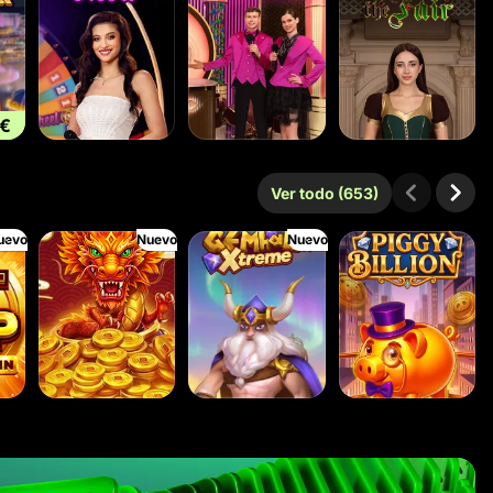
 €
Ver todo (653)
uevo
Nuevo
Nuevo
4 Dragon Pots
Gemhalla Xtreme
Piggy Billion