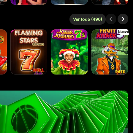
Ver todo (496)
Nuevo
Flaming Stars Extreme Bell Link
Joker Journey 7s
Fruit Attack 5 Pate Link