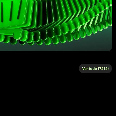
Ver todo (7214)