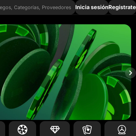
Inicia sesión
Regístrate
egos, Categorías, Proveedores