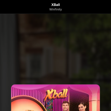
XBall
Winfinity