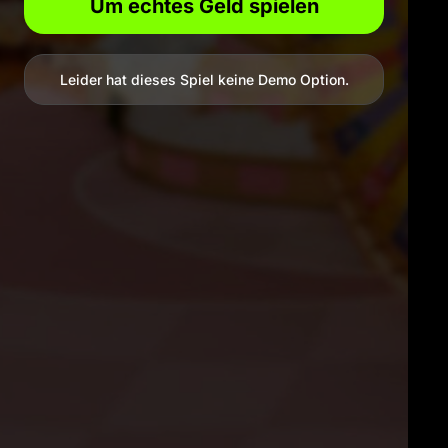
Um echtes Geld spielen
Leider hat dieses Spiel keine Demo Option.