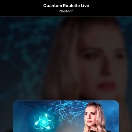
Quantum Roulette Live
Playtech