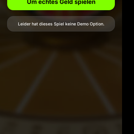
Um echtes Geld spielen
Leider hat dieses Spiel keine Demo Option.