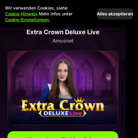
Wir verwenden Cookies, siehe
Alles akzeptieren
Cookie-Hinweis
Mehr Infos unter
Cookie-Einstellungen.
Extra Crown Deluxe Live
Amusnet