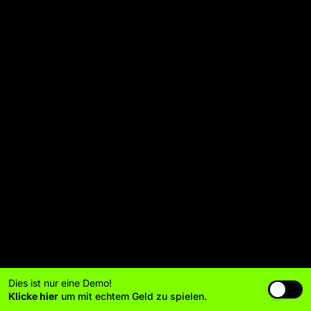
Dies ist nur eine Demo!
Klicke hier
um mit echtem Geld zu spielen.