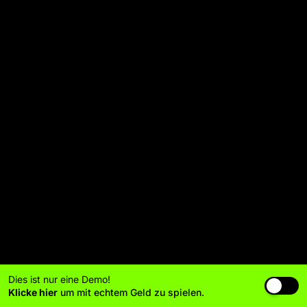
Dies ist nur eine Demo!
Klicke hier
um mit echtem Geld zu spielen.