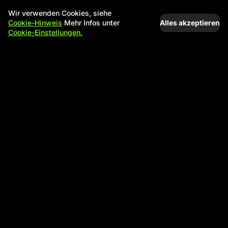
Wir verwenden Cookies, siehe
Alles akzeptieren
Cookie-Hinweis
Mehr Infos unter
Cookie-Einstellungen.