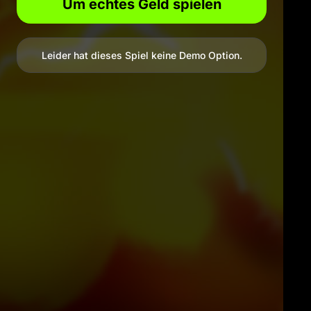
Um echtes Geld spielen
Leider hat dieses Spiel keine Demo Option.