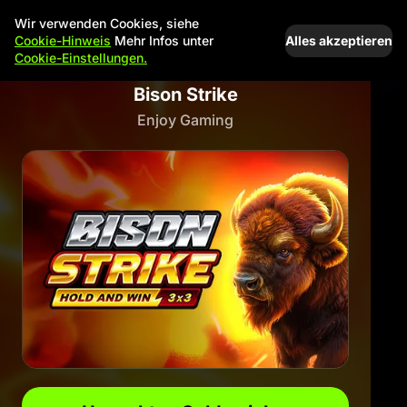
Wir verwenden Cookies, siehe
Alles akzeptieren
Cookie-Hinweis
Mehr Infos unter
Cookie-Einstellungen.
Bison Strike
Enjoy Gaming