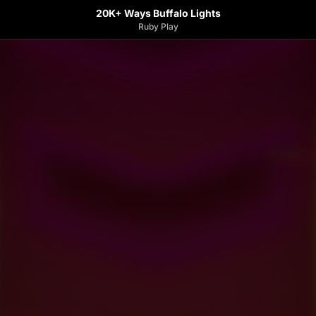
20K+ Ways Buffalo Lights
Ruby Play