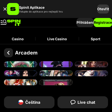
Spinit Aplikace
Otevřít
Vstupte do aplikace pro nejlepší hru
Přihlášení
Registrace
Casino
Live Casino
Sport
Arcadem
Evil Elf
Tap House
The Armory
The Hatter’s Mad Tea Party
Flashback Heroes: 243 Ways
Eternal Night
Guardians Of Inari
Demon Academy
Čeština
Live chat