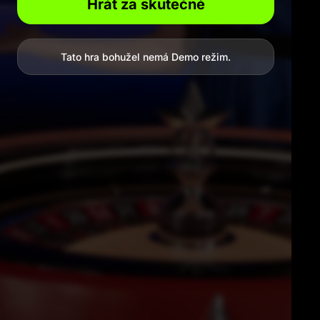
Hrát za skutečné
Tato hra bohužel nemá Demo režim.