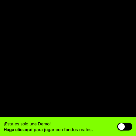
¡Esta es solo una Demo!
Haga clic aquí
para jugar con fondos reales.