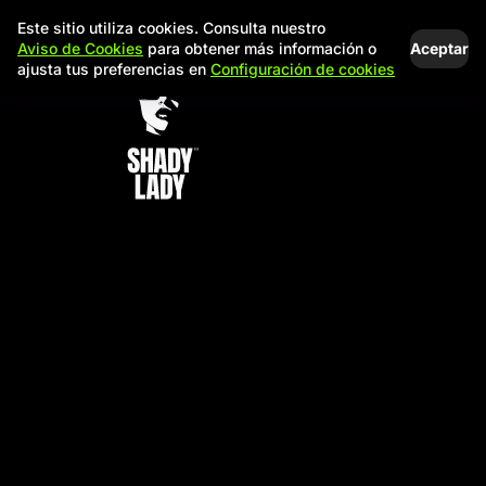
Este sitio utiliza cookies. Consulta nuestro
Aceptar
Aviso de Cookies
para obtener más información o
ajusta tus preferencias en
Configuración de cookies