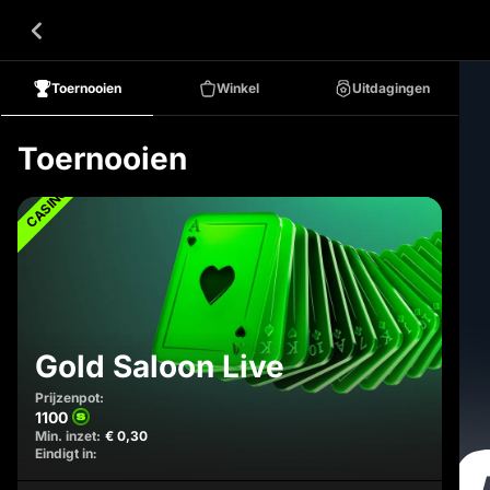
Toernooien
Winkel
Uitdagingen
Toernooien
CASINO
Gold Saloon Live
Prijzenpot:
1100
Min. inzet:
€ 0,30
Eindigt in: