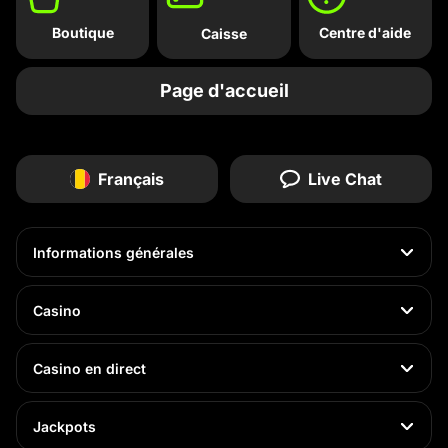
Boutique
Centre d'aide
Caisse
Page d'accueil
Français
Live Chat
Informations générales
Casino
Casino en direct
Jackpots