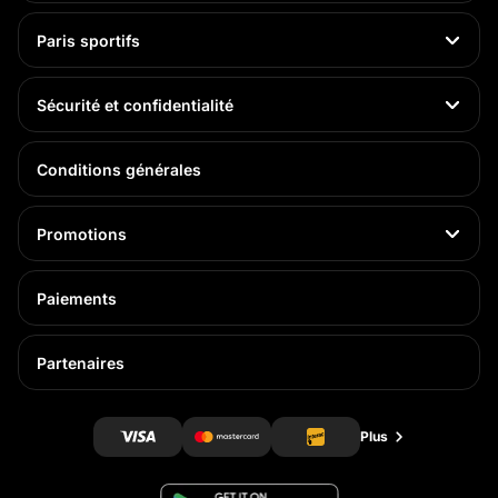
Paris sportifs
Sécurité et confidentialité
Conditions générales
Promotions
Paiements
Partenaires
Plus