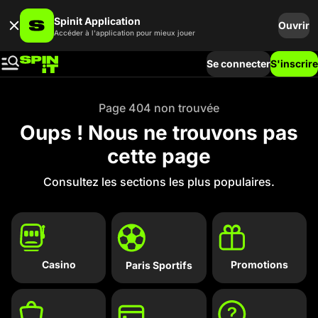
Spinit Application
Ouvrir
Accéder à l'application pour mieux jouer
Se connecter
S'inscrire
Page 404 non trouvée
Oups ! Nous ne trouvons pas
cette page
Consultez les sections les plus populaires.
Casino
Promotions
Paris Sportifs