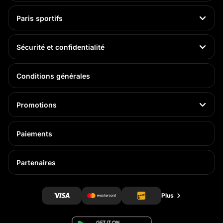
Paris sportifs
Sécurité et confidentialité
Conditions générales
Promotions
Paiements
Partenaires
Plus