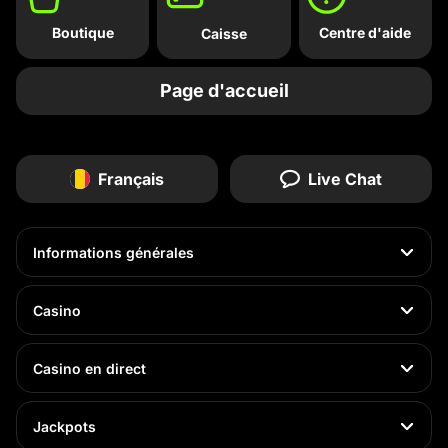
Boutique
Centre d'aide
Caisse
Page d'accueil
Français
Live Chat
Informations générales
Casino
Casino en direct
Jackpots