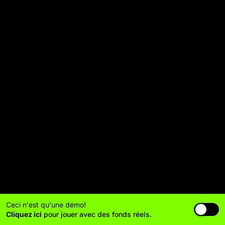
Ceci n'est qu'une démo!
Cliquez ici
pour jouer avec des fonds réels.