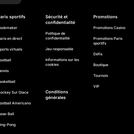
aris sportifs
Sécurité et
Promotions
confidentialité
ookmaker
Promotions Casino
Politique de
confidentialité
aris en direct
Promotions Paris
sportifs
Jeu responsable
ports virtuels
Défis
Informations sur les
ootball
cookies
Boutique
ennis
Tournois
asketball
VIP
Conditions
ockey Sur Glace
générales
ootball Americano
ase-Ball
ing-Pong