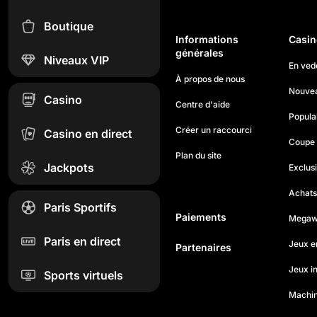
Boutique
Informations
Casin
générales
Niveaux VIP
En ved
À propos de nous
Nouve
Casino
Centre d'aide
Popula
Créer un raccourci
Casino en direct
Coupe
Plan du site
Jackpots
Exclusi
Achats
Paris Sportifs
Paiements
Megaw
Paris en direct
Jeux e
Partenaires
Jeux i
Sports virtuels
Machin