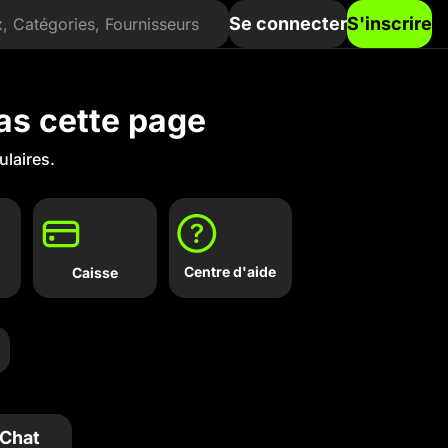
Se connecter
S'inscrire
, Catégories, Fournisseurs
as cette page
ulaires.
Centre d'aide
Caisse
 Chat