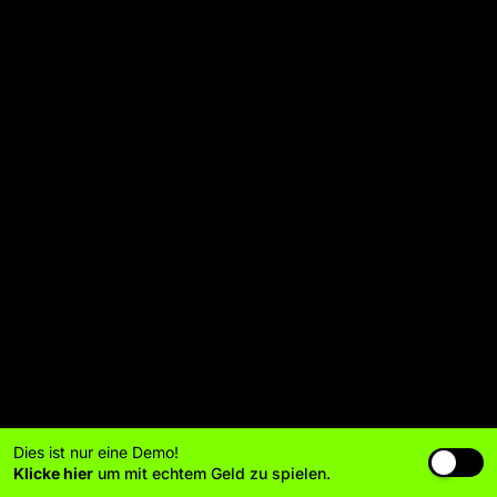
Dies ist nur eine Demo!
Klicke hier
um mit echtem Geld zu spielen.