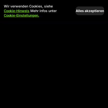
Wir verwenden Cookies, siehe
Alles akzeptieren
Cookie-Hinweis
Mehr Infos unter
Cookie-Einstellungen.